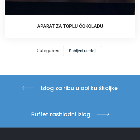
APARAT ZA TOPLU ČOKOLADU
Categories:
Rabljeni uređaji
Izlog za ribu u obliku školjke
Buffet rashladni izlog