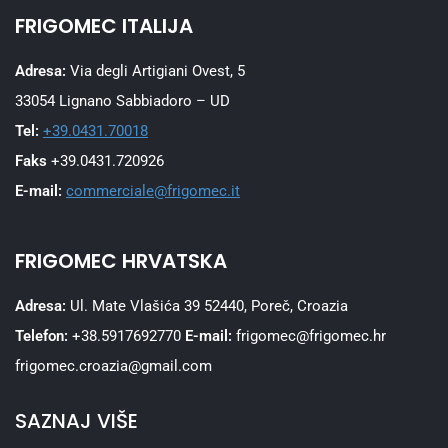
FRIGOMEC ITALIJA
Adresa:
Via degli Artigiani Ovest, 5
33054 Lignano Sabbiadoro – UD
Tel:
+39.0431.70018
Faks
+39.0431.720926
E-mail:
commerciale@frigomec.it
FRIGOMEC HRVATSKA
Adresa:
Ul. Mate Vlašića 39 52440, Poreč, Croazia
Telefon:
+38.5917692770
E-mail:
frigomec@frigomec.hr
frigomec.croazia@gmail.com
SAZNAJ VIŠE