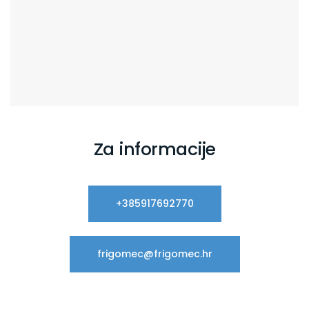
Za informacije
+385917692770
frigomec@frigomec.hr