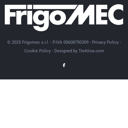
© 2025 Frigomec s.r.l. - P.IVA 00608790309 -
Privacy Policy
-
Cookie Policy
- Designed by
TreAtiva.com