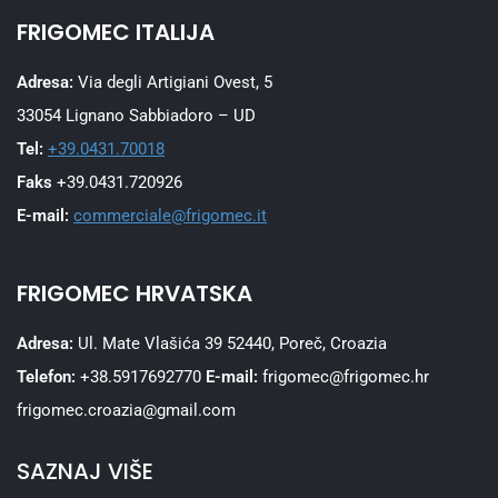
FRIGOMEC ITALIJA
Adresa:
Via degli Artigiani Ovest, 5
33054 Lignano Sabbiadoro – UD
Tel:
+39.0431.70018
Faks
+39.0431.720926
E-mail:
commerciale@frigomec.it
FRIGOMEC HRVATSKA
Adresa:
Ul. Mate Vlašića 39 52440, Poreč, Croazia
Telefon:
+38.5917692770
E-mail:
frigomec@frigomec.hr
frigomec.croazia@gmail.com
SAZNAJ VIŠE