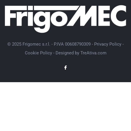
© 2025 Frigomec s.r.l. - P.IVA 00608790309 -
Privacy Policy
-
Cookie Policy
- Designed by
TreAtiva.com