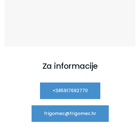
Za informacije
+385917692770
frigomec@frigomec.hr