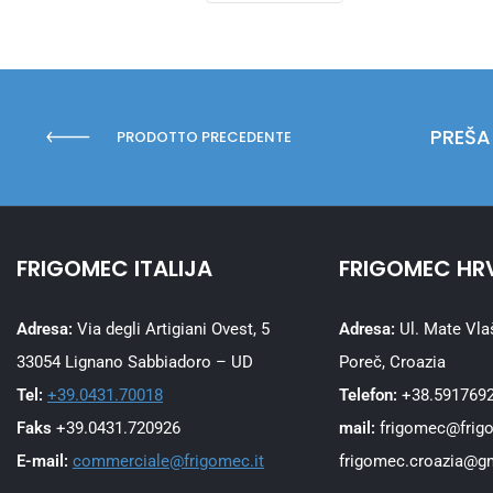
PREŠA
PRODOTTO PRECEDENTE
FRIGOMEC ITALIJA
FRIGOMEC HR
Adresa:
Via degli Artigiani Ovest, 5
Adresa:
Ul. Mate Vla
33054 Lignano Sabbiadoro – UD
Poreč, Croazia
Tel:
+39.0431.70018
Telefon:
+38.591769
Faks
+39.0431.720926
mail:
frigomec@frig
E-mail:
commerciale@frigomec.it
frigomec.croazia@g