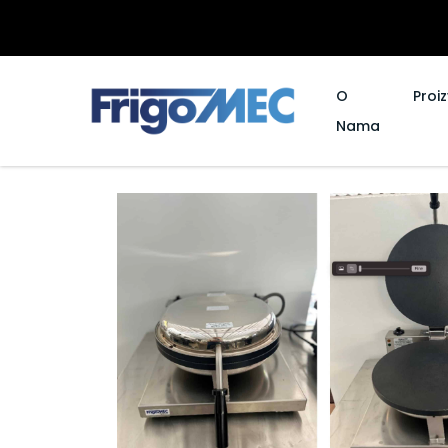
O
Proi
Nama