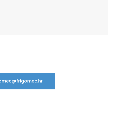
gomec@frigomec.hr