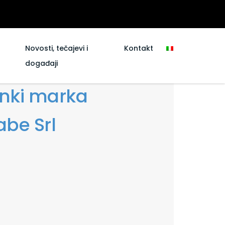
Novosti, tečajevi i
Kontakt
događaji
inki marka
be Srl