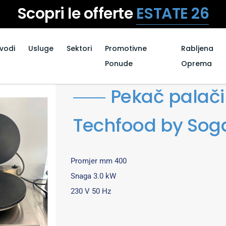
Scopri le offerte
ESTATE 26
zvodi
Usluge
Sektori
Promotivne
Rabljena
Ponude
Oprema
Pekač palač
Techfood by Soga
Promjer mm 400
Snaga 3.0 kW
230 V 50 Hz