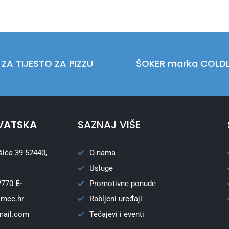
 ZA TIJESTO ZA PIZZU
ŠOKER marka COLDL
VATSKA
SAZNAJ VIŠE
šića 39 52440,
O nama
Usluge
2770
E-
Promotivne ponude
omec.hr
Rabljeni uređaji
mail.com
Tečajevi i eventi