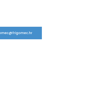
gomec@frigomec.hr