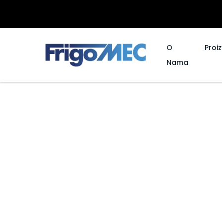
O
Proi
Nama