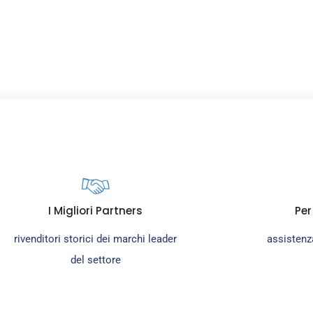
ristorazione e grandi im
I Migliori Partners
Per
rivenditori storici dei marchi leader
assistenza
del settore