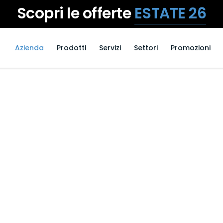
Scopri le offerte
ESTATE 26
Azienda
Prodotti
Servizi
Settori
Promozioni
Frigomec s
Da 50 anni nel settore d