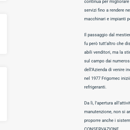
continua per migliorare
servizi fino a rendere 
macchinari e impianti pe
Il passaggio dal mestie
fu però tutt’altro che di
abili venditori, ma la s
sul campo dai numerosis
dell’Azienda di venire i
nel 1977 Frigomec iniziò
refrigeranti.
Da lì, l’apertura all’attiv
manutenzione, non si arr
proporre anche i siste
CONSERVAZIONE.