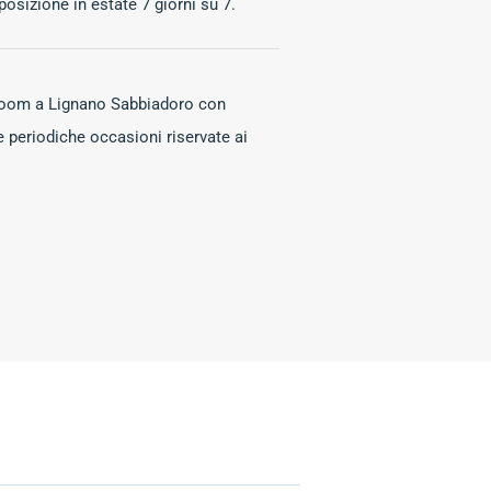
posizione in estate 7 giorn
i su 7.
room a Lignano Sabbiadoro con
e periodiche occasioni riservate ai