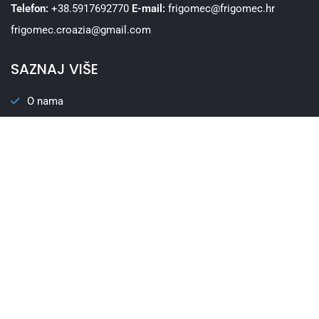
Telefon:
+38.5917692770
E-mail:
frigomec@frigomec.hr
frigomec.croazia@gmail.com
SAZNAJ VIŠE
O nama
Usluge
Promotivne ponude
Rabljeni uređaji
Tečajevi i eventi
SEKTORI
Slastičarna i pekarstvo
Pizzerije
Restorani i barovi