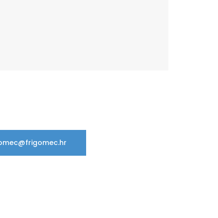
gomec@frigomec.hr