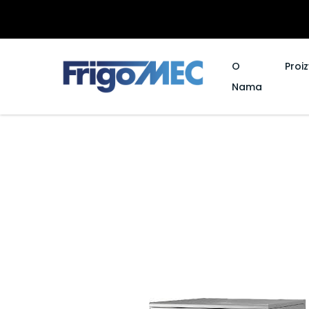
O
Proi
Nama