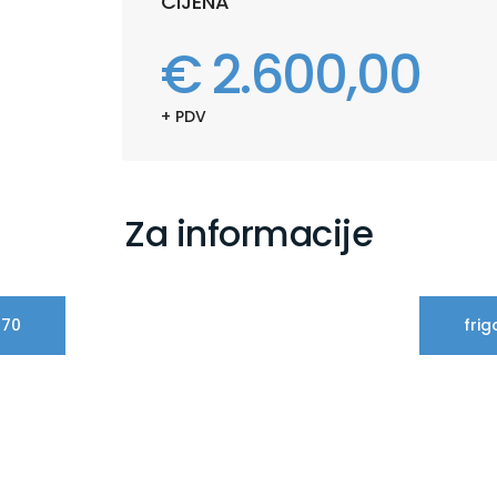
CIJENA
€ 2.600,00
+ PDV
Za informacije
770
fri